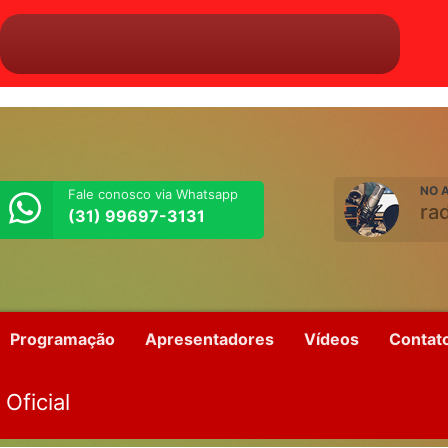
NO A
Fale conosco via Whatsapp
ra
(31) 99697-3131
Programação
Apresentadores
Vídeos
Contat
 Oficial