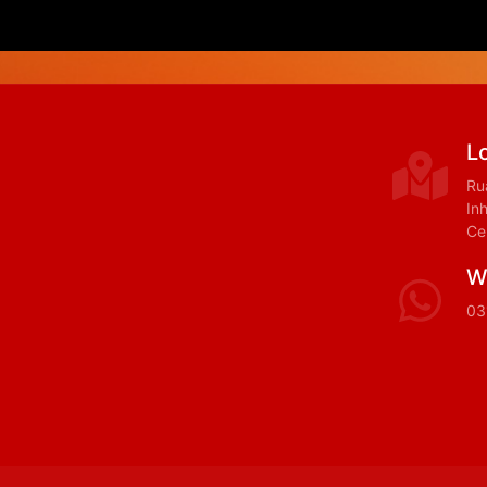
L
Ru
In
Ce
W
03