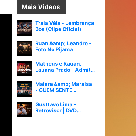
Mais Videos
Traia Véia - Lembrança
Boa (Clipe Oficial)
Ruan &amp; Leandro -
Foto No Pijama
Matheus e Kauan,
Lauana Prado - Admita
#Astral
Maiara &amp; Maraisa
- QUEM SENTE
SAUDADE SOU EU |
MELHOR QUE IMAGINEI
Gusttavo Lima -
Retrovisor | DVD
&quot;Feito à
Mão&quot;