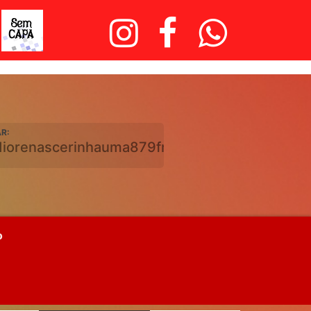
R:
diorenascerinhauma879fm.com.br
o